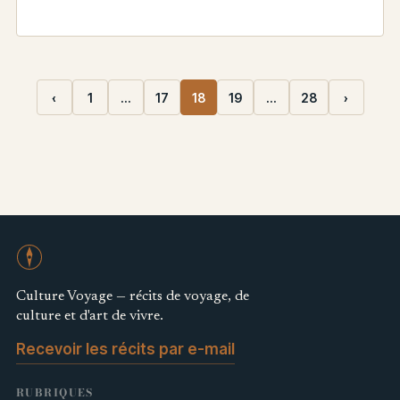
locales.
‹
1
…
17
18
19
…
28
›
Culture Voyage — récits de voyage, de
culture et d'art de vivre.
Recevoir les récits par e-mail
RUBRIQUES