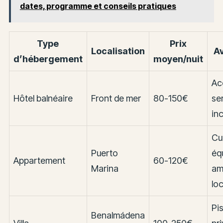
dates, programme et conseils pratiques
Type
Prix
Localisation
A
d’hébergement
moyen/nuit
Ac
Hôtel balnéaire
Front de mer
80-150€
se
inc
Cu
Puerto
éq
Appartement
60-120€
Marina
am
lo
Pi
Benalmádena