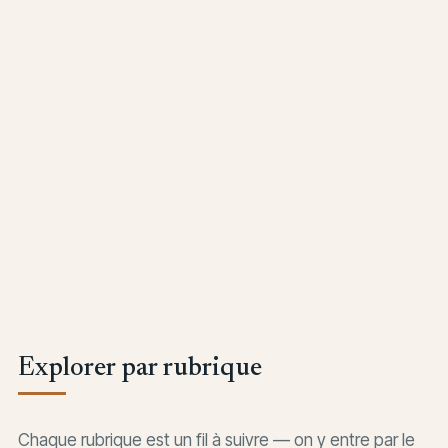
DESTINATIONS
Saint-Cyprien, six kilomètres de plages
Lire le récit
Explorer par rubrique
Chaque rubrique est un fil à suivre — on y entre par le