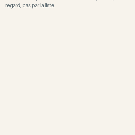
regard, pas par la liste.
Destinations
Des récits de lieux qu'on est allé voir de près — itinéraires,
contexte et adresses qui tiennent.
Culture
Expositions, patrimoine et histoires de lieux : ce qui se passe, et
ce qu'il faut savoir pour le lire.