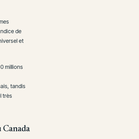
smes
Indice de
versel et
 millions
ais, tandis
l très
au Canada