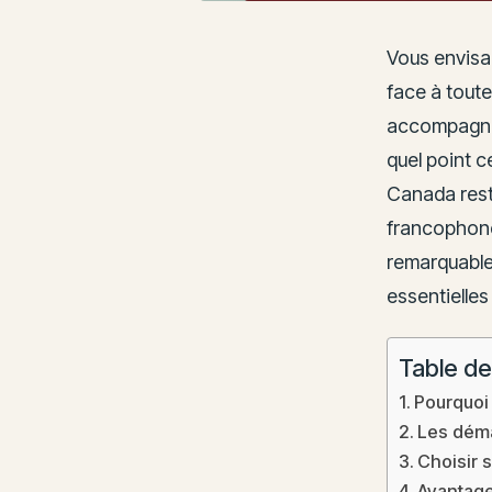
Vous envis
face à tout
accompagné d
quel point c
Canada reste
francophone
remarquable.
essentielles
Table de
Pourquoi 
Les déma
Choisir 
Avantage