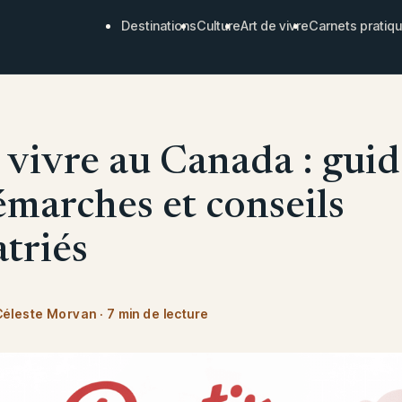
Destinations
Culture
Art de vivre
Carnets pratiq
r vivre au Canada : gui
émarches et conseils
atriés
Céleste Morvan
·
7 min de lecture