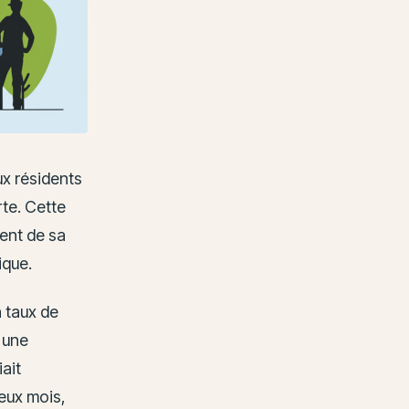
x résidents
te. Cette
ment de sa
ique.
 taux de
 une
ait
eux mois,