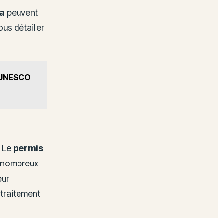
da
peuvent
us détailler
s UNESCO
. Le
permis
e nombreux
eur
 traitement