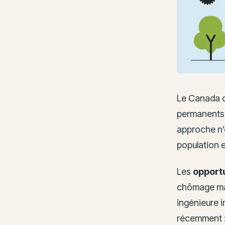
Le Canada c
permanents g
approche n’e
population 
Les
opport
chômage mai
ingénieure i
récemment : 