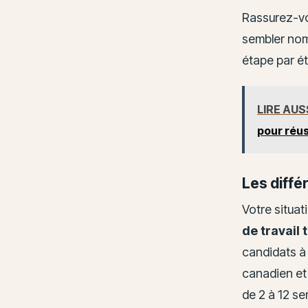
Rassurez-vo
sembler nomb
étape par é
LIRE AUS
pour réus
Les diffé
Votre situat
de travail
candidats à 
canadien et
de 2 à 12 s