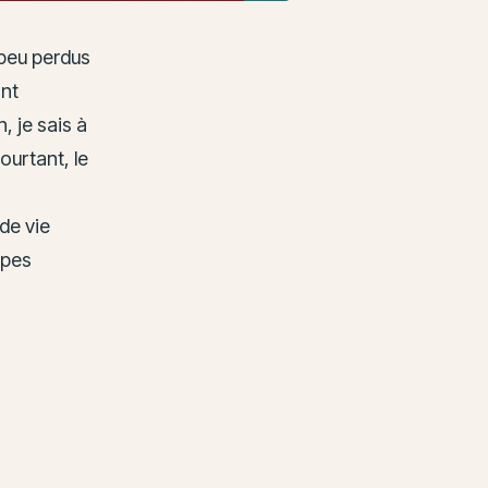
peu perdus
ant
 je sais à
ourtant, le
de vie
apes