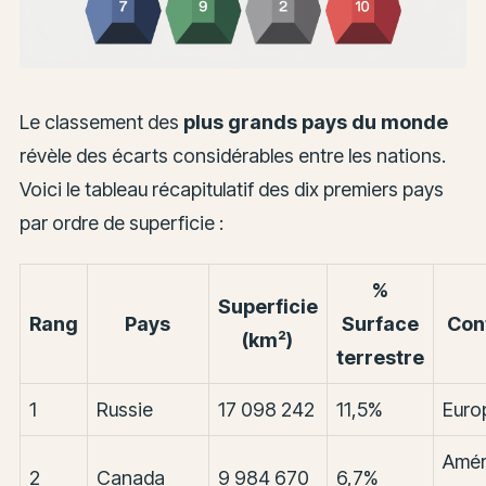
Le classement des
plus grands pays du monde
révèle des écarts considérables entre les nations.
Voici le tableau récapitulatif des dix premiers pays
par ordre de superficie :
%
Superficie
Rang
Pays
Surface
Con
(km²)
terrestre
1
Russie
17 098 242
11,5%
Euro
Amér
2
Canada
9 984 670
6,7%