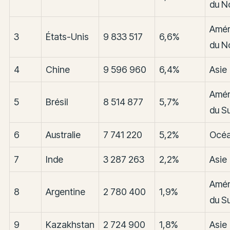
du N
Amér
3
États-Unis
9 833 517
6,6%
du N
4
Chine
9 596 960
6,4%
Asie
Amér
5
Brésil
8 514 877
5,7%
du S
6
Australie
7 741 220
5,2%
Océa
7
Inde
3 287 263
2,2%
Asie
Amér
8
Argentine
2 780 400
1,9%
du S
9
Kazakhstan
2 724 900
1,8%
Asie