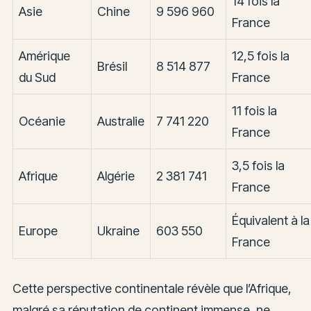
14 fois la
Asie
Chine
9 596 960
France
Amérique
12,5 fois la
Brésil
8 514 877
du Sud
France
11 fois la
Océanie
Australie
7 741 220
France
3,5 fois la
Afrique
Algérie
2 381 741
France
Équivalent à la
Europe
Ukraine
603 550
France
Cette perspective continentale révèle que l’Afrique,
malgré sa réputation de continent immense, ne