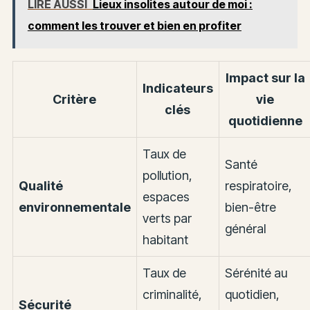
LIRE AUSSI
Lieux insolites autour de moi :
comment les trouver et bien en profiter
Impact sur la
Indicateurs
Critère
vie
clés
quotidienne
Taux de
Santé
pollution,
Qualité
respiratoire,
espaces
environnementale
bien-être
verts par
général
habitant
Taux de
Sérénité au
criminalité,
quotidien,
Sécurité