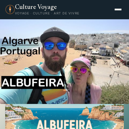
Culture Voyage
VOYAGE · CULTURE · ART DE VIVRE
Voyage
Albufeira : découverte de la
perle touristique de l’Algarve au
Portugal
3 juillet 2025
·
Céleste Morvan
·
5 min de lecture