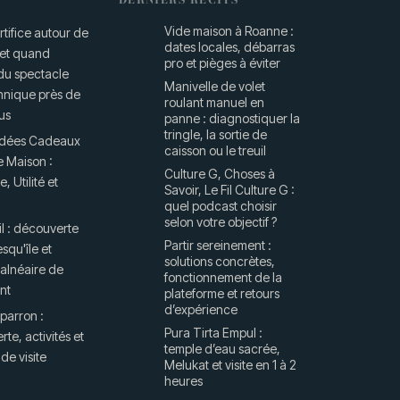
Vide maison à Roanne :
rtifice autour de
dates locales, débarras
 et quand
pro et pièges à éviter
 du spectacle
Manivelle de volet
hnique près de
roulant manuel en
us
panne : diagnostiquer la
tringle, la sortie de
Idées Cadeaux
caisson ou le treuil
e Maison :
Culture G, Choses à
, Utilité et
Savoir, Le Fil Culture G :
quel podcast choisir
selon votre objectif ?
l : découverte
Partir sereinement :
esqu'île et
solutions concrètes,
balnéaire de
fonctionnement de la
nt
plateforme et retours
d’expérience
parron :
Pura Tirta Empul :
te, activités et
temple d’eau sacrée,
 de visite
Melukat et visite en 1 à 2
heures