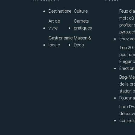
Destinations
Culture
Feux d'a
moi : où
Art de
Carnets
profiter
vivre
pratiques
pyrotec
Gastronomie
Maison &
chez vo
locale
Déco
Top 20 
pour un
Élégance
Émotion
Beg-Mei
de la pr
station 
Fouesna
Lac d'Es
découver
conseils