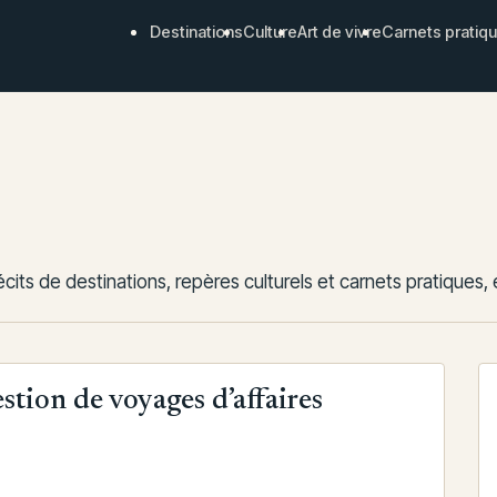
Destinations
Culture
Art de vivre
Carnets pratiq
ts de destinations, repères culturels et carnets pratiques, écr
stion de voyages d’affaires