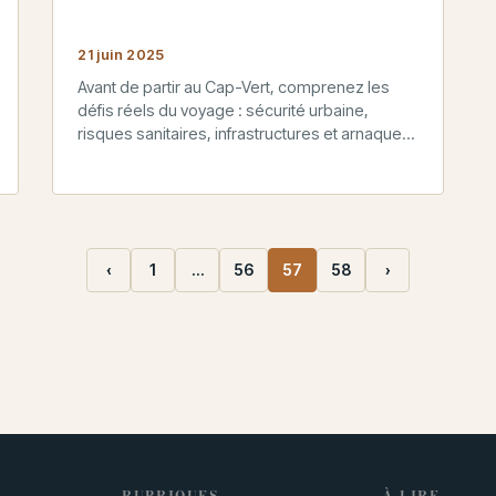
21 juin 2025
Avant de partir au Cap-Vert, comprenez les
défis réels du voyage : sécurité urbaine,
risques sanitaires, infrastructures et arnaques
touristiques. Un guide sans filtre.
‹
1
…
56
57
58
›
RUBRIQUES
À LIRE