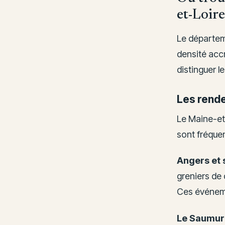
et-Loire
Le départem
densité accr
distinguer l
Les rend
Le Maine-et
sont fréquen
Angers et s
greniers de 
Ces événeme
Le Saumuro