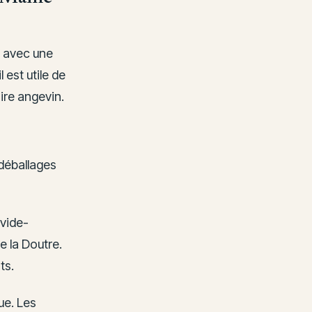
, avec une
 est utile de
oire angevin.
 déballages
 vide-
e la Doutre.
ts.
ue. Les