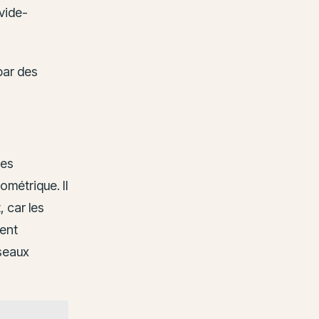
vide-
par des
mes
lométrique. Il
, car les
vent
éseaux