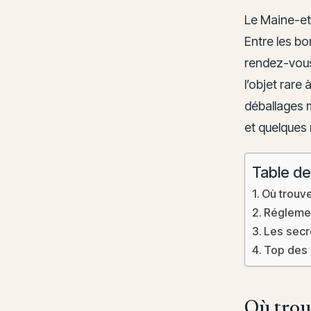
Le Maine-et-
Entre les bor
rendez-vous 
l’objet rare
déballages m
et quelques 
Table de
Où trouv
Réglemen
Les secr
Top des 
Où trou