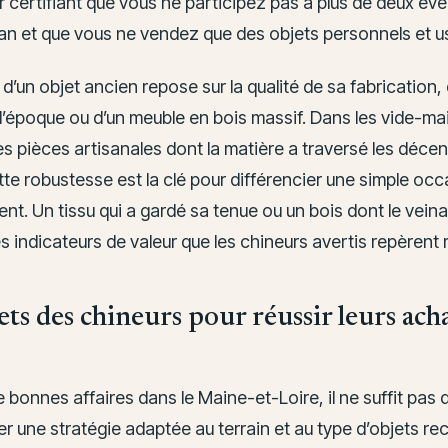
r certifiant que vous ne participez pas à plus de deux é
 an et que vous ne vendez que des objets personnels et u
 d’un objet ancien repose sur la qualité de sa fabrication, 
 d’époque ou d’un meuble en bois massif. Dans les vide-m
s pièces artisanales dont la matière a traversé les décen
ette robustesse est la clé pour différencier une simple occ
nt. Un tissu qui a gardé sa tenue ou un bois dont le vein
s indicateurs de valeur que les chineurs avertis repèrent
ets des chineurs pour réussir leurs ach
e bonnes affaires dans le Maine-et-Loire, il ne suffit pas d’
ter une stratégie adaptée au terrain et au type d’objets r