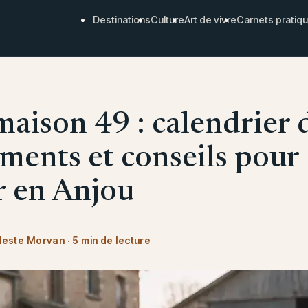
Destinations
Culture
Art de vivre
Carnets pratiq
maison 49 : calendrier 
ments et conseils pour
r en Anjou
leste Morvan
·
5 min de lecture