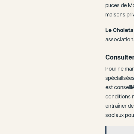
puces de Mon
maisons priv
Le Choletai
associations
Consulter
Pour ne manq
spécialisées 
est conseill
conditions 
entraîner de
sociaux pour