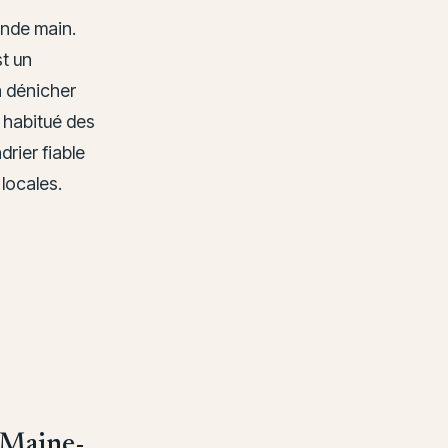
onde main.
t un
à dénicher
n habitué des
rier fiable
locales.
e Maine-