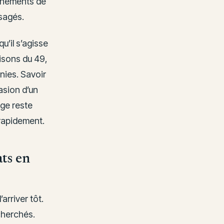
vénements de
sagés.
qu’il s’agisse
aisons du 49,
nies. Savoir
asion d’un
age reste
 rapidement.
ats en
arriver tôt.
echerchés.