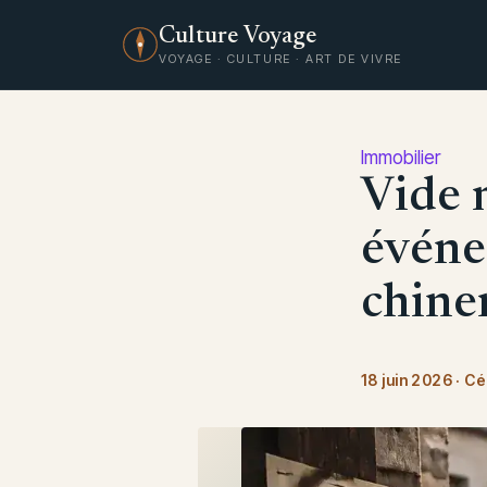
Culture Voyage
VOYAGE · CULTURE · ART DE VIVRE
Immobilier
Vide 
événe
chine
18 juin 2026
·
Cé