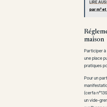
LIRE AUS
par m² et
Réglemen
maison
Participer 
une place p
pratiques po
Pour un part
manifestati
(cerfa n°13
un vide-gren