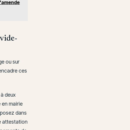
 d'amende
 vide-
ge ou sur
 encadre ces
e à deux
 en mairie
exposez dans
 attestation