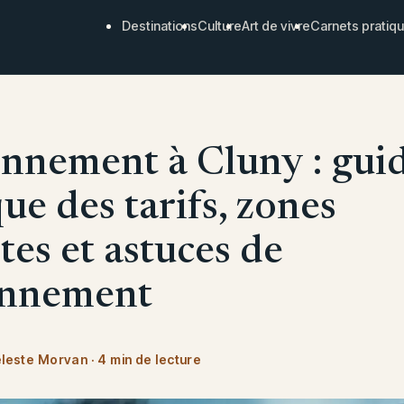
Destinations
Culture
Art de vivre
Carnets pratiq
onnement à Cluny : gui
ue des tarifs, zones
tes et astuces de
onnement
leste Morvan
·
4 min de lecture