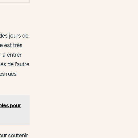
des jours de
e est très
 à entrer
és de l’autre
es rues
bles pour
our soutenir