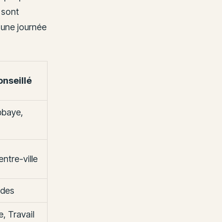
 sont
t une journée
nseillé
bbaye,
ntre-ville
ides
, Travail