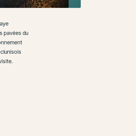
baye
es pavées du
tionnement
clunisois
isite.