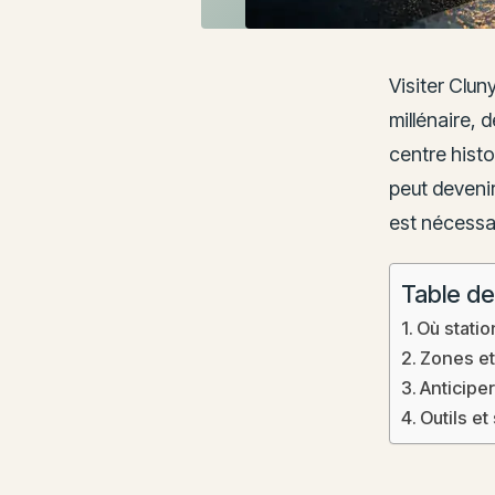
Visiter Clu
millénaire, 
centre histo
peut deveni
est nécessai
Table de
Où statio
Zones et
Anticipe
Outils et