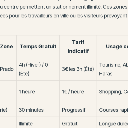
u centre permettent un stationnement illimité. Ces zones
 pour les travailleurs en ville ou les visiteurs prévoyan
Tarif
 Zone
Temps Gratuit
Usage co
indicatif
4h (Hiver) / 0
Tourisme, A
 Prado
3€ les 3h (Été)
(Été)
Haras
1 heure
1€ / heure
Shopping, Ce
rie)
30 minutes
Progressif
Courses rap
Illimité
Gratuit
Longue durée