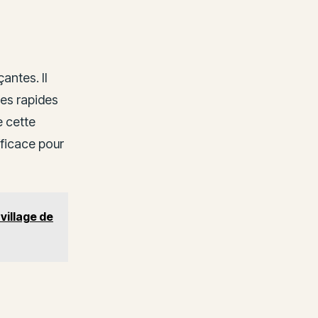
antes. Il
ses rapides
e cette
fficace pour
village de