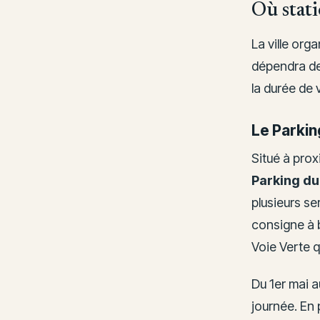
Où stati
La ville org
dépendra de
la durée de 
Le Parking
Situé à prox
Parking du
plusieurs se
consigne à 
Voie Verte qu
Du 1er mai a
journée. En 