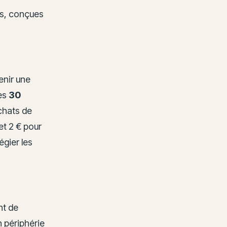
es, conçues
enir une
Les
30
chats de
et 2 € pour
égier les
nt de
n périphérie