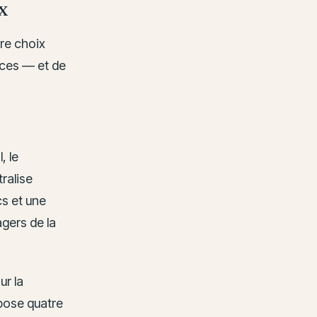
x
tre choix
ces — et de
, le
tralise
cs et une
gers de la
ur la
opose quatre