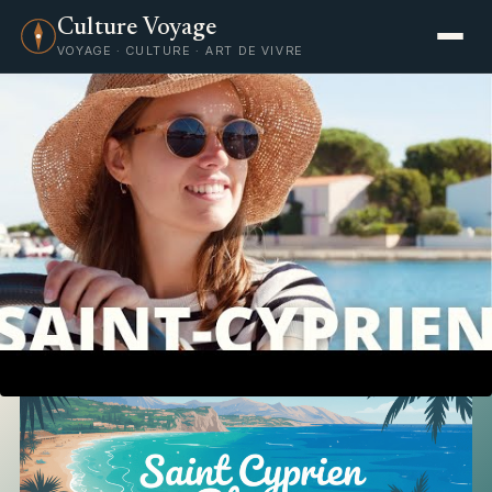
Culture Voyage
VOYAGE · CULTURE · ART DE VIVRE
Voyage
Saint Cyprien plage : découvrez
les plus belles plages de la station
balnéaire
12 juillet 2025
·
Céleste Morvan
·
5 min de lecture