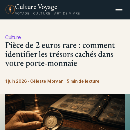
Culture Voyage
VOYAGE · CULTURE · ART DE VIVRE
Culture
Pièce de 2 euros rare : comment
identifier les trésors cachés dans
votre porte-monnaie
1 juin 2026
·
Céleste Morvan
·
5 min de lecture