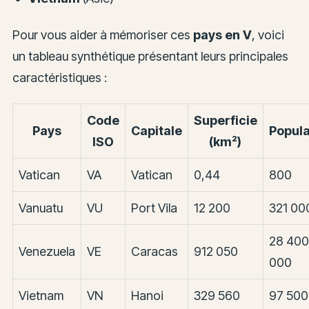
Pour vous aider à mémoriser ces
pays en V
, voici
un tableau synthétique présentant leurs principales
caractéristiques :
Code
Superficie
Pays
Capitale
Popula
ISO
(km²)
Vatican
VA
Vatican
0,44
800
Vanuatu
VU
Port Vila
12 200
321 00
28 400
Venezuela
VE
Caracas
912 050
000
Vietnam
VN
Hanoi
329 560
97 500