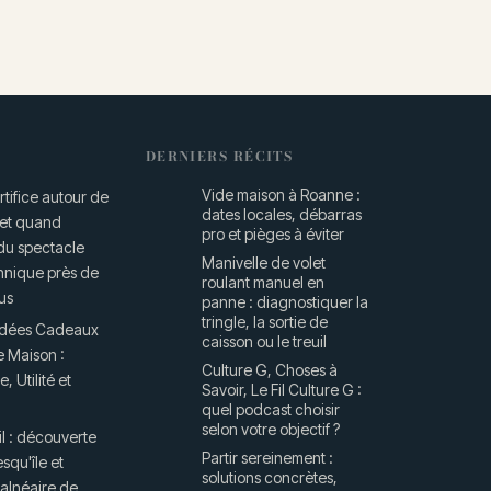
DERNIERS RÉCITS
Vide maison à Roanne :
rtifice autour de
dates locales, débarras
 et quand
pro et pièges à éviter
 du spectacle
Manivelle de volet
hnique près de
roulant manuel en
us
panne : diagnostiquer la
tringle, la sortie de
Idées Cadeaux
caisson ou le treuil
e Maison :
Culture G, Choses à
, Utilité et
Savoir, Le Fil Culture G :
quel podcast choisir
selon votre objectif ?
l : découverte
Partir sereinement :
esqu'île et
solutions concrètes,
balnéaire de