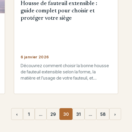
Housse de fauteuil extensible :
guide complet pour choisir et
protéger votre siège
6 janvier 2026
Découvrez comment choisir la bonne housse
de fauteuil extensible selon la forme, la
matière et l’usage de votre fauteuil, et
apprenez à l’installer et l’entretenir pour…
‹
1
…
29
30
31
…
58
›