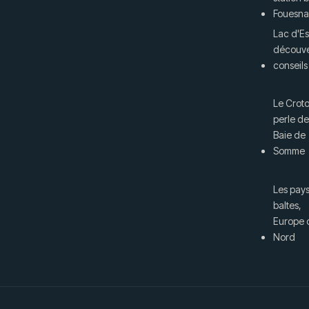
Fouesna
Lac d'Es
découver
conseils
Le Croto
perle de
Baie de
Somme
Les pay
baltes,
Europe 
Nord