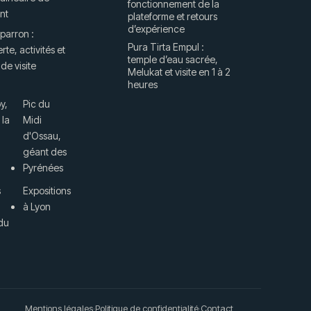
fonctionnement de la
nt
plateforme et retours
d’expérience
parron :
Pura Tirta Empul :
te, activités et
temple d’eau sacrée,
 de visite
Melukat et visite en 1 à 2
heures
y,
Pic du
 la
Midi
d'Ossau,
géant des
Pyrénées
s
Expositions
à Lyon
du
Mentions légales
·
Politique de confidentialité
·
Contact