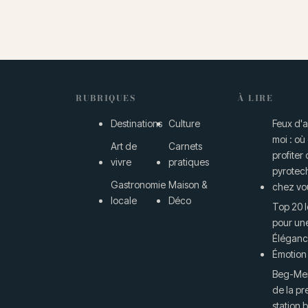
RUBRIQUES
À LIRE
Destinations
Culture
Feux d'a
moi : où
Art de
Carnets
profiter
vivre
pratiques
pyrotec
Gastronomie
Maison &
chez vo
locale
Déco
Top 20 
pour un
Élégance
Émotion
Beg-Mei
de la pr
station 