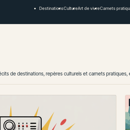
Destinations
Culture
Art de vivre
Carnets pratiq
ts de destinations, repères culturels et carnets pratiques, écr