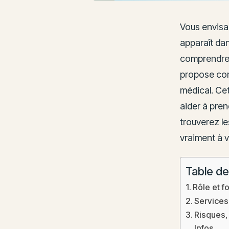
Vous envisag
apparaît dan
comprendre p
propose con
médical. Ce
aider à pre
trouverez l
vraiment à v
Table de
Rôle et 
Services
Risques, 
Infos