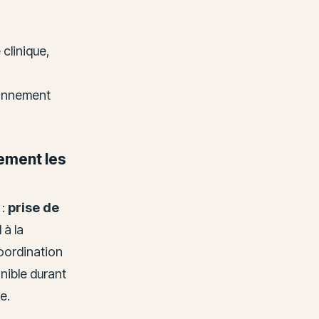
 clinique,
ionnement
ement les
 :
prise de
 à la
coordination
nible durant
e.