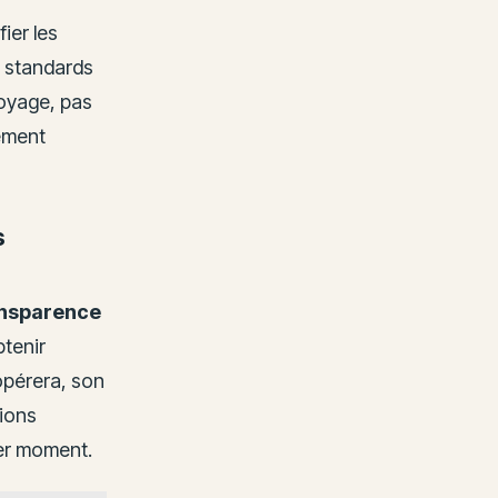
ier les
x standards
voyage, pas
nement
s
ansparence
btenir
 opérera, son
tions
ier moment.