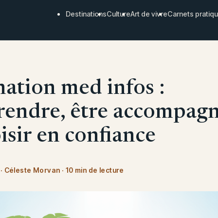
Destinations
Culture
Art de vivre
Carnets pratiq
nation med infos :
endre, être accompag
isir en confiance
·
Céleste Morvan
·
10 min de lecture