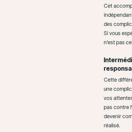
Cet accompa
indépendant.
des complica
Si vous espé
n’est pas ce
Intermédi
responsab
Cette différ
une complica
vos attente
pas contre l
devenir comp
réalisé.