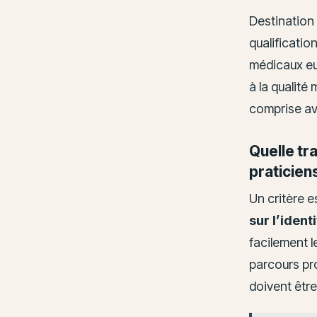
Destination 
qualificatio
médicaux eur
à la qualité
comprise av
Quelle tr
praticien
Un critère e
sur l’iden
facilement l
parcours pro
doivent êtr