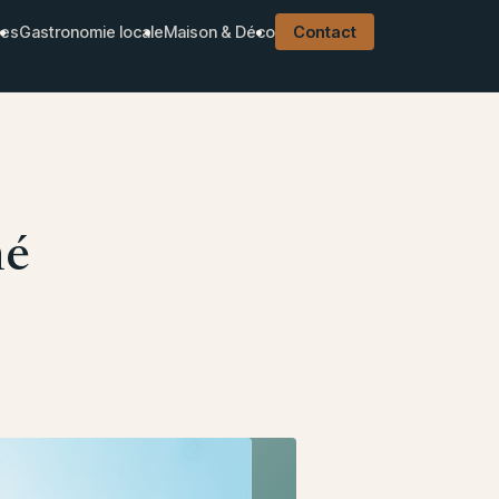
ues
Gastronomie locale
Maison & Déco
Contact
né