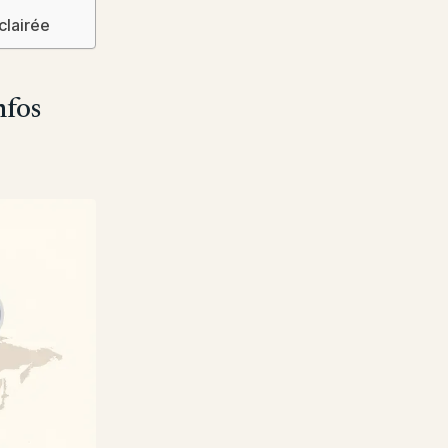
clairée
nfos