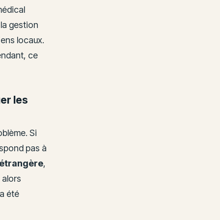
médical
la gestion
iens locaux.
endant, ce
er les
oblème. Si
respond pas à
e étrangère
,
 alors
a été