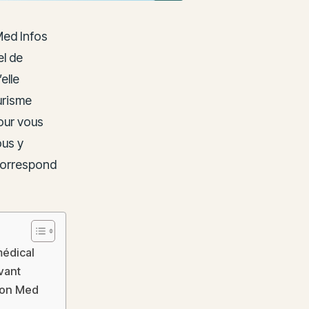
Med Infos
el de
elle
urisme
our vous
ous y
 correspond
médical
vant
tion Med