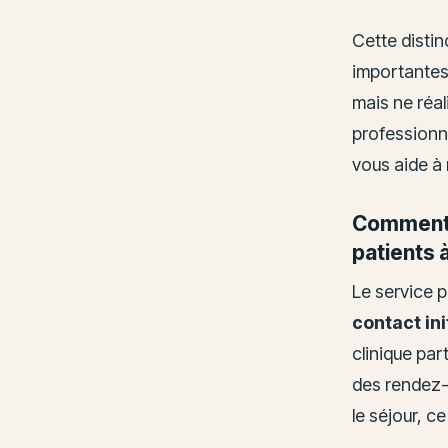
Cette disti
importantes.
mais ne réal
professionn
vous aide à
Comment 
patients 
Le service 
contact ini
clinique par
des rendez-
le séjour, c