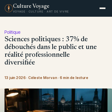
Culture Voyage
VOYAGE · CULTURE · ART DE VIVRE
Politique
Sciences politiques : 37% de
débouchés dans le public et une
réalité professionnelle
diversifiée
13 juin 2026
·
Céleste Morvan
·
6 min de lecture