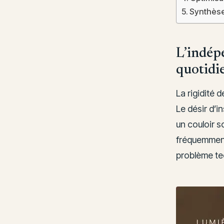
Synthèse 
L’indépe
quotidi
La rigidité d
Le désir d’i
un couloir 
fréquemment
problème te