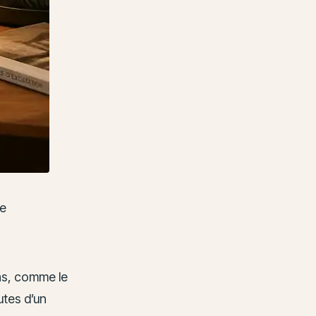
ne
ns, comme le
utes d’un