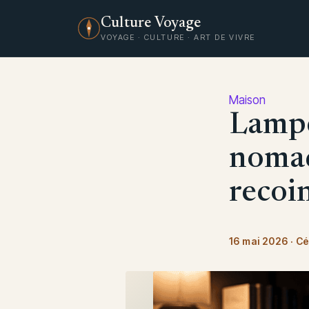
Culture Voyage
VOYAGE · CULTURE · ART DE VIVRE
Maison
Lampe 
nomad
recoi
16 mai 2026
·
Cé