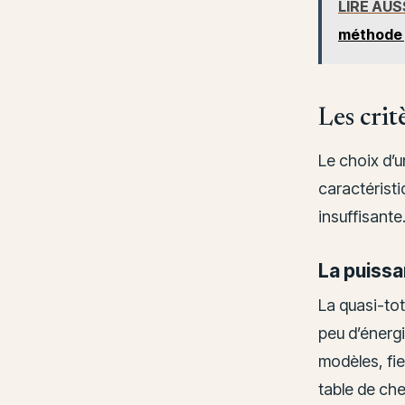
LIRE AUS
méthode 
Les crit
Le choix d’u
caractéristi
insuffisante
La puissa
La quasi-tot
peu d’énergi
modèles, fi
table de ch