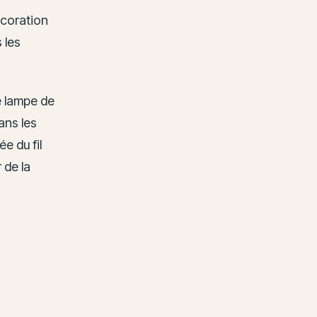
écoration
 les
e lampe de
ans les
e du fil
 de la