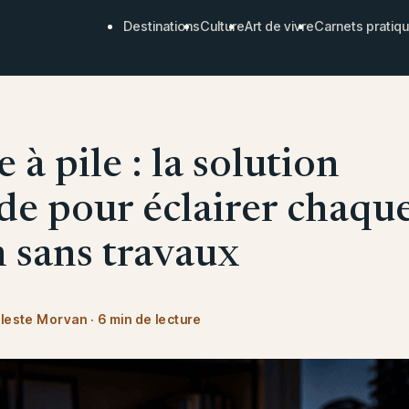
Destinations
Culture
Art de vivre
Carnets pratiq
à pile : la solution
e pour éclairer chaqu
n sans travaux
leste Morvan
·
6 min de lecture