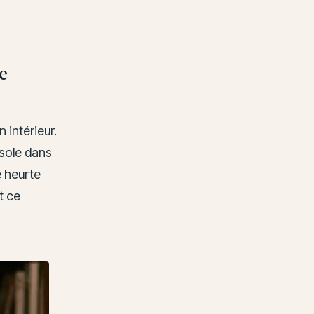
e
n intérieur.
nsole dans
e heurte
t ce