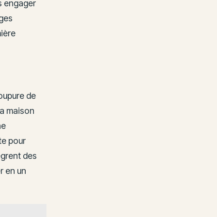
ns engager
nges
mière
coupure de
la maison
ne
te pour
ègrent des
r en un