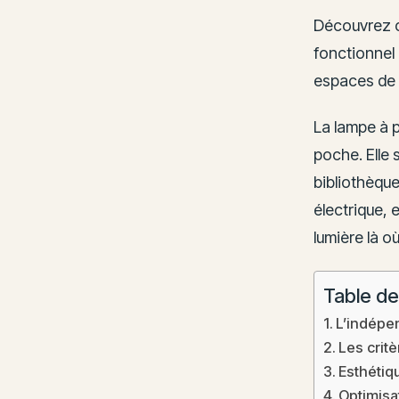
Découvrez c
fonctionnel 
espaces de 
La lampe à p
poche. Elle 
bibliothèqu
électrique, e
lumière là où
Table de
L’indépen
Les crit
Esthétiqu
Optimisat