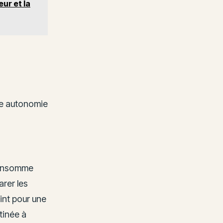
eur et la
une autonomie
consomme
arer les
int pour une
tinée à