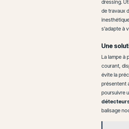
dressing. U
de travaux d
inesthétiqu
s’adapte à v
Une solut
La lampe à p
courant, di
évite la pré
présentent a
poursuivre u
détecteur
balisage noc