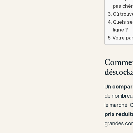
pas chèr
Où trouv
Quels se
ligne ?
Votre par
Comment
déstocka
Un
compara
de nombreux 
le marché. 
prix réduit
grandes com