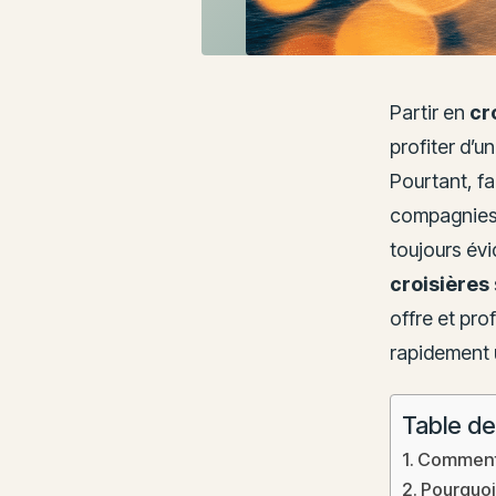
Partir en
cr
profiter d’
Pourtant, fa
compagnies 
toujours év
croisières
offre et pro
rapidement 
Table de
Comment 
Pourquoi