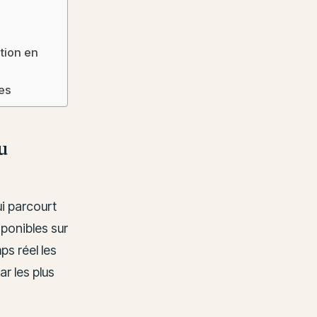
tion en
res
u
i parcourt
sponibles sur
mps réel les
r les plus