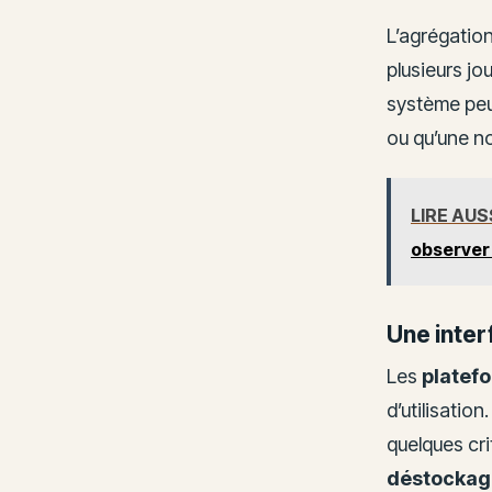
L’agrégatio
plusieurs jo
système peu
ou qu’une no
LIRE AUS
observer 
Une inter
Les
platef
d’utilisatio
quelques cri
déstockag