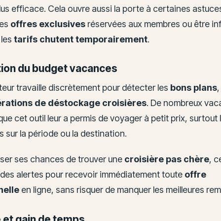
plus efficace. Cela ouvre aussi la porte à certaines astu
des
offres exclusives
réservées aux membres ou être in
 les
tarifs chutent temporairement
.
tion du budget vacances
eur travaille discrètement pour détecter les
bons plans
rations de déstockage croisières
. De nombreux vac
ue cet outil leur a permis de voyager à petit prix, surtout l
s sur la période ou la destination.
ser ses chances de trouver une
croisière pas chère
, c
 des alertes pour recevoir immédiatement toute
offre
nelle
en ligne, sans risquer de manquer les meilleures rem
é et gain de temps