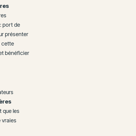
ères
res
: port de
ur présenter
 cette
t bénéficier
ateurs
ères
t que les
e vraies