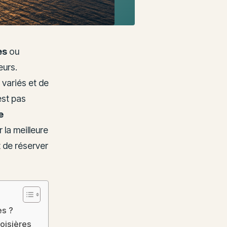
es
ou
eurs.
s variés et de
est pas
e
 la meilleure
t de réserver
es ?
roisières