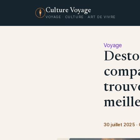
Culture Voyage
VOYAGE · CULTURE · ART DE VIVRE
Voyage
Destoc
compa
trouve
meille
30 juillet 2025
·