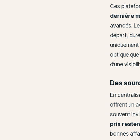
Ces platefo
dernière m
avancés. Les
départ, dur
uniquement 
optique qu
d’une visibil
Des sourc
En centrali
offrent un 
souvent invi
prix resten
bonnes affa