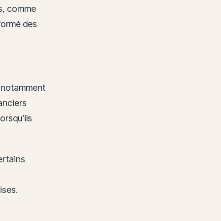
ces, comme
formé des
, notamment
anciers
orsqu’ils
ertains
ises.