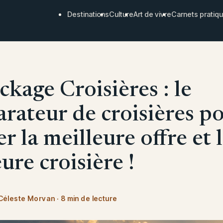
Destinations
Culture
Art de vivre
Carnets pratiq
kage Croisières : le
rateur de croisières p
r la meilleure offre et 
ure croisière !
Céleste Morvan
·
8 min de lecture