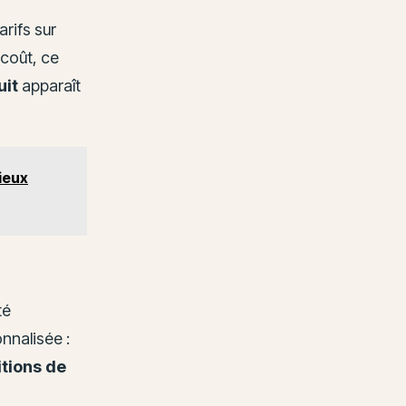
arifs sur
 coût, ce
uit
apparaît
ieux
té
onnalisée :
tions de