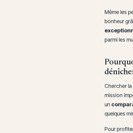
Même les pe
bonheur gr
exceptionn
parmi les mu
Pourquo
dénicher
Chercher la
mission impo
un
compara
quelques mi
Pour profite