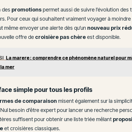
n des
promotions
permet aussi de suivre l’évolution des t
urs. Pour ceux qui souhaitent vraiment voyager à moindre
t même envoyer une alerte dès qu’un
nouveau prix réd
uvelle offre de
croisière pas chère
est disponible.
SI
La marere : comprendre ce phénomène naturel pour m
la mer
face simple pour tous les profils
ormes de comparaison
misent également sur la simplici
n. Nul besoin d’être expert pour lancer une recherche pers
tères suffisent pour obtenir une liste triée mêlant
proposi
e
et croisières classiques.