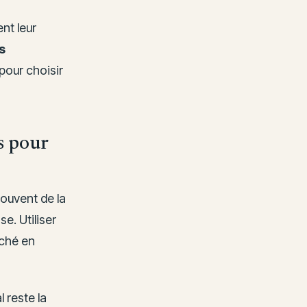
nt leur
s
pour choisir
s pour
ouvent de la
e. Utiliser
rché en
l reste la