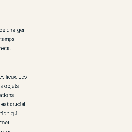
 de charger
 temps
hets.
es lieux. Les
s objets
ations
 est crucial
ation qui
ermet
ux qui