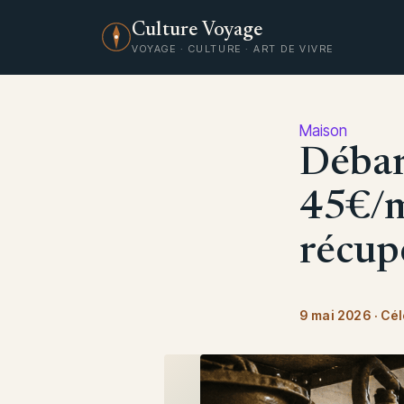
Culture Voyage
VOYAGE · CULTURE · ART DE VIVRE
Maison
Débar
45€/m³
récup
9 mai 2026
·
Cél