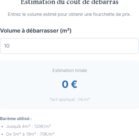
Estimation du coût de débarras
Entrez le volume estimé pour obtenir une fourchette de prix.
Volume à débarrasser (m³)
Estimation totale
0 €
Tarif appliqué : 0€/m³
Barème utilisé :
Jusqu’à 4m³ : 120€/m³
De 5m³ à 19m³ : 70€/m³