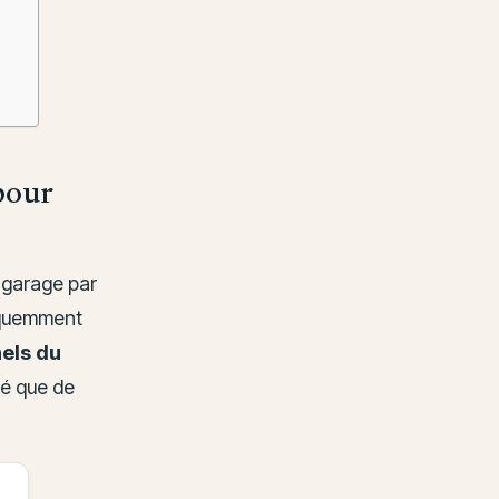
 pour
 garage par
équemment
els du
té que de