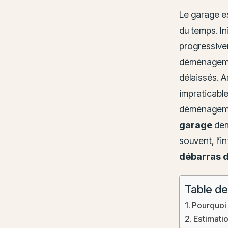
Le garage es
du temps. In
progressive
déménagemen
délaissés. 
impraticable
déménagemen
garage
dem
souvent, l’i
débarras d
Table de
Pourquoi 
Estimati