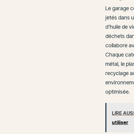
Le garage c
jetés dans u
d'huile de v
déchets dan
collabore a
Chaque catég
métal, le pl
recyclage a
environneme
optimisée.
LIRE AUS
utiliser