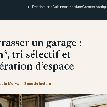
Destinations
Culture
Art de vivre
Carnets pratiq
rasser un garage :
, tri sélectif et
ération d’espace
este Morvan
·
8 min de lecture