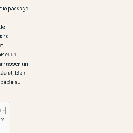
nt le passage
de
sirs
nt
niser un
rrasser un
ée et, bien
 dédié au
 ?