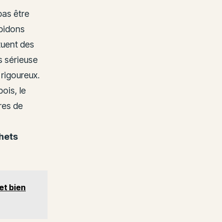
pas être
 bidons
tuent des
s sérieuse
rigoureux.
ois, le
tres de
hets
et bien