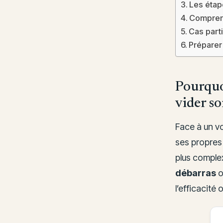
Les étap
Comprend
Cas part
Préparer 
Pourquoi
vider so
Face à un v
ses propres
plus complex
débarras
o
l’efficacité 