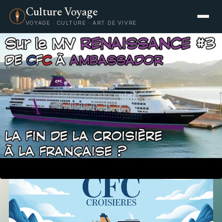
Culture Voyage
VOYAGE · CULTURE · ART DE VIVRE
Voyage
CFC croisières : destinations,
offres et réservations 2025-
2026
17 juillet 2025
·
Céleste Morvan
·
5 min de lecture