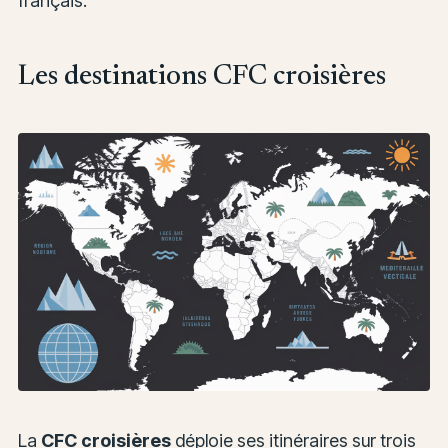
français.
Les destinations CFC croisières
La
CFC croisières
déploie ses itinéraires sur trois