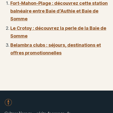
Fort-Mahon-Plage : découvrez cette station
balnéaire entre Baie d’Authie et Baie de
Somme
Le Crotoy : découvrez la perle de la Baie de
Somme
Belambra clubs : séjours, destinations et
offres promotionnelles