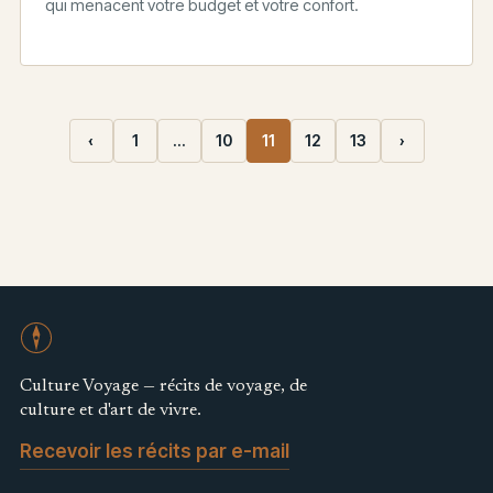
qui menacent votre budget et votre confort.
‹
1
…
10
11
12
13
›
Culture Voyage — récits de voyage, de
culture et d'art de vivre.
Recevoir les récits par e-mail