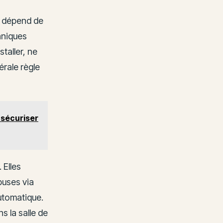
dépend de
aniques
taller, ne
érale règle
 sécuriser
 Elles
buses via
utomatique.
 la salle de