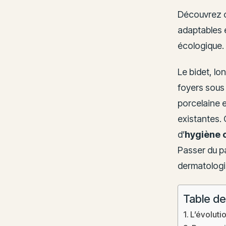
Découvrez co
adaptables 
écologique.
Le bidet, lo
foyers sous 
porcelaine e
existantes.
d’
hygiène 
Passer du pa
dermatologi
Table de
L’évoluti