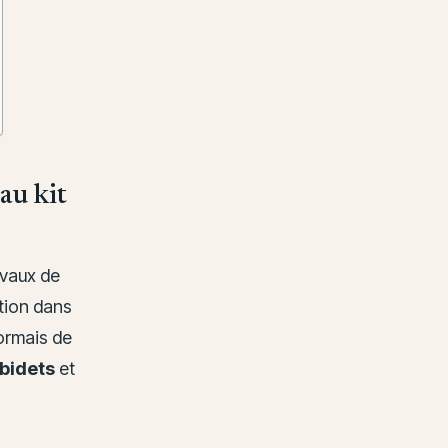
au kit
avaux de
tion dans
ormais de
 bidets
et