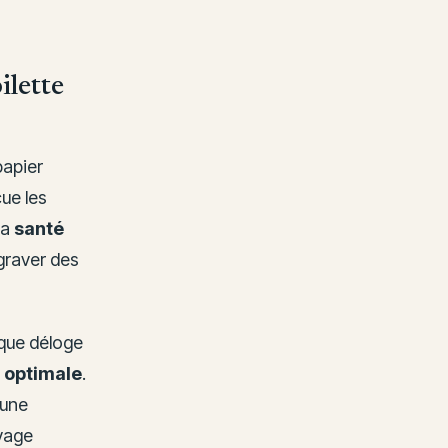
ilette
papier
cue les
la
santé
graver des
que déloge
 optimale
.
 une
uyage