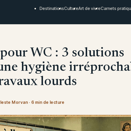
Destinations
Culture
Art de vivre
Carnets pratiq
 pour WC : 3 solutions
une hygiène irréprocha
travaux lourds
leste Morvan
·
6 min de lecture