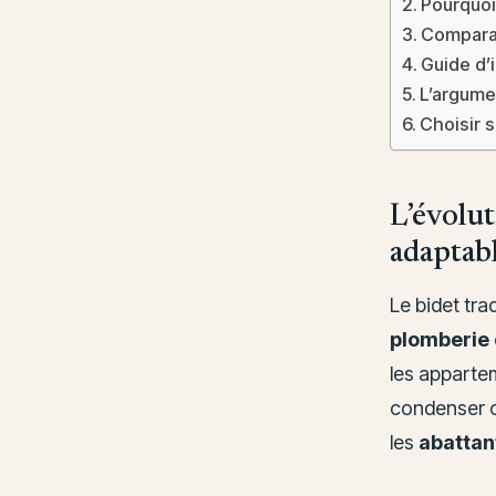
Pourquoi 
Comparat
Guide d’i
L’argume
Choisir s
L’évolut
adaptab
Le bidet tra
plomberie
les apparte
condenser c
les
abattan