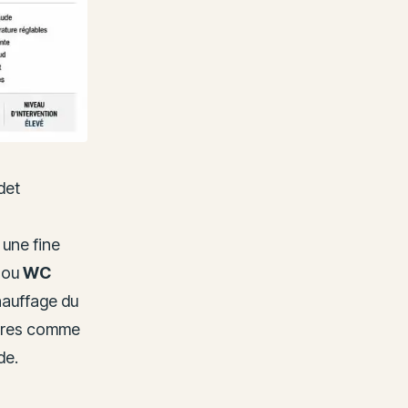
det
 une fine
, ou
WC
hauffage du
aires comme
de.