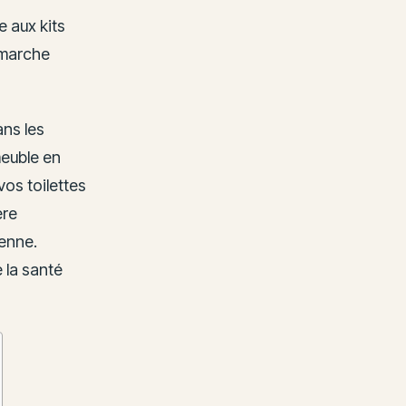
 aux kits
émarche
ans les
meuble en
vos toilettes
ère
ienne.
e la santé