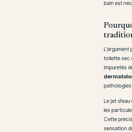
bain est néc
Pourquoi
traditio
L’argument p
toilette sec 
impuretés de
dermatolo
pathologies
Le jet d’ea
les particul
Cette précis
sensation d